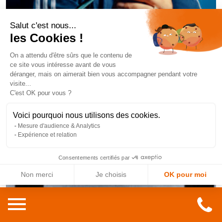
Salut c'est nous...
les Cookies !
On a attendu d'être sûrs que le contenu de
ce site vous intéresse avant de vous
déranger, mais on aimerait bien vous accompagner pendant votre
visite...
#LEFORUM
C'est OK pour vous ?
Voici pourquoi nous utilisons des cookies.
CONCERT
Mesure d'audience & Analytics
12 DÉCEMBRE 2026
Expérience et relation
Centre des Expositions du Mans
Consentements certifiés par
Non merci
Je choisis
OK pour moi
Axeptio consent
Plateforme de Gestion du Consentement : Personnalisez vos O
Notre plateforme vous permet d'adapter et de gérer vos paramètr