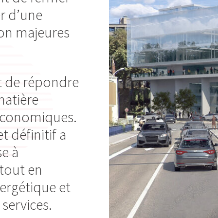
er d’une
ion majeures
st de répondre
matière
 économiques.
t définitif a
se à
 tout en
nergétique et
 services.