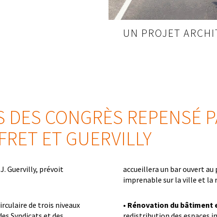
UN PROJET ARCH
S DES CONGRÈS REPENSÉ P
RET ET GUERVILLY
J. Guervilly, prévoit
accueillera un bar ouvert au
imprenable sur la ville et la r
irculaire de trois niveaux
•
Rénovation du bâtiment e
des Syndicats et des
redistribution des espaces i