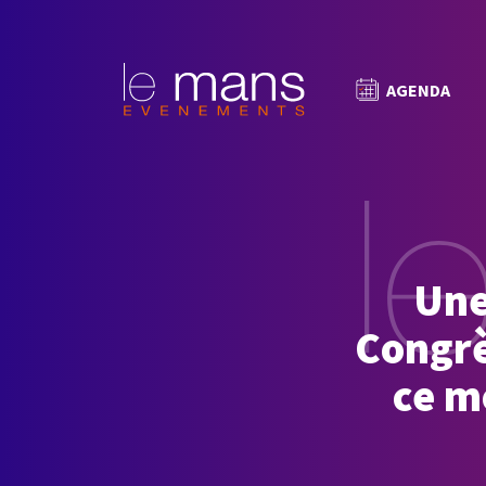
AGENDA
Une
Congrè
ce m