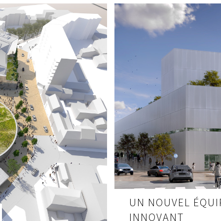
R OFFRIR DEPUIS
MANS ET L’ÎLE AUX
UN NOUVEL ÉQUI
INNOVANT