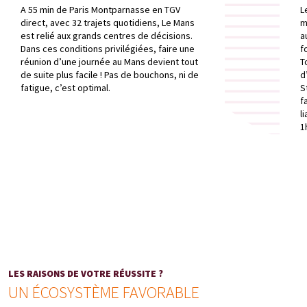
A 55 min de Paris Montparnasse en TGV
L
direct, avec 32 trajets quotidiens, Le Mans
m
est relié aux grands centres de décisions.
a
Dans ces conditions privilégiées, faire une
f
réunion d’une journée au Mans devient tout
T
de suite plus facile ! Pas de bouchons, ni de
d
fatigue, c’est optimal.
S
f
l
1
LES RAISONS DE VOTRE RÉUSSITE ?
UN ÉCOSYSTÈME FAVORABLE