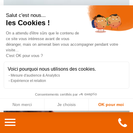
Salut c'est nous...
les Cookies !
On a attendu d'être sûrs que le contenu de
ce site vous intéresse avant de vous
déranger, mais on aimerait bien vous accompagner pendant votre
visite...
C'est OK pour vous ?
Voici pourquoi nous utilisons des cookies.
Mesure d'audience & Analytics
Expérience et relation
Consentements certifiés par
Non merci
Je choisis
OK pour moi
Axeptio consent
Plateforme de Gestion du Consentement : Personnalisez vos O
Notre plateforme vous permet d'adapter et de gérer vos paramètr