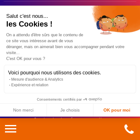
Salut c'est nous...
les Cookies !
On a attendu d'être sûrs que le contenu de
Nous contacter
ce site vous intéresse avant de vous
déranger, mais on aimerait bien vous accompagner pendant votre
visite...
Actualités
C'est OK pour vous ?
Témoignages
Voici pourquoi nous utilisons des cookies.
Mesure d'audience & Analytics
Expérience et relation
Espace Presse
Consentements certifiés par
Exercer vos droits
Non merci
Je choisis
OK pour moi
Gestion des données personnelles
Axeptio consent
Plateforme de Gestion du Consentement : Personnalisez vos O
Mentions légales
Notre plateforme vous permet d'adapter et de gérer vos paramètr