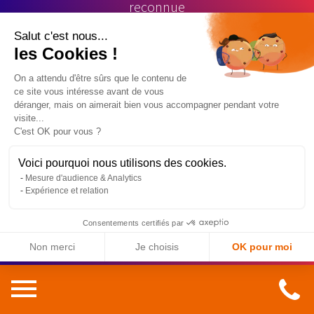
reconnue
Salut c'est nous...
les Cookies !
On a attendu d'être sûrs que le contenu de
ce site vous intéresse avant de vous
déranger, mais on aimerait bien vous accompagner pendant votre
visite...
Le Mans à 54 min de Paris seulement
C'est OK pour vous ?
Voici pourquoi nous utilisons des cookies.
Mesure d'audience & Analytics
Expérience et relation
Consentements certifiés par
Des prix attractifs comme le Mans : )
Non merci
Je choisis
OK pour moi
Axeptio consent
Plateforme de Gestion du Consentement : Personnalisez vos O
Notre plateforme vous permet d'adapter et de gérer vos paramètr