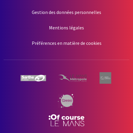
Gestion des données personnelles
Mentions légales
Préférences en matière de cookies
...
s !
 sûrs que le contenu de ce site vous intéresse
nger, mais on aimerait bien vous accompagner
..
 ?
nous utilisons des cookies.
 & Analytics
tion